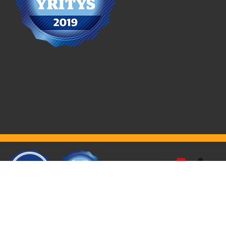
SPM Kuljetus Oy | +358 44 2594060 | Viitapohjantie 336, 34240
Kämmenniemi, Tampere