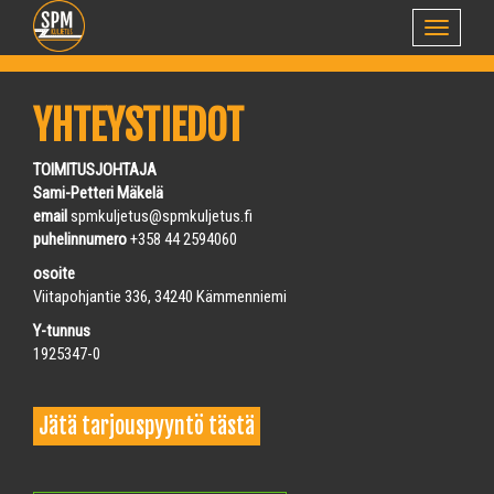
Toggle
navigati
YHTEYSTIEDOT
TOIMITUSJOHTAJA
Sami-Petteri Mäkelä
email
spmkuljetus@spmkuljetus.fi
puhelinnumero
+358 44 2594060
osoite
Viitapohjantie 336, 34240 Kämmenniemi
Y-tunnus
1925347-0
Jätä tarjouspyyntö tästä